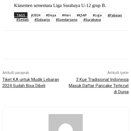
Klasemen sementara Liga Surabaya U-12 grup B.
TAGS
#2024
#Desa
#Heri
#KSAP
#Liga
#Pabean
#Sedati
#Sidoarjo
#Soedarsono
#Surabaya
Artikulli paraprak
Artikulli tjetër
Tiket KA untuk Mudik Lebaran
3 Kue Tradisional Indonesia
2024 Sudah Bisa Dibeli
Masuk Daftar Pancake Terlezat
di Dunia