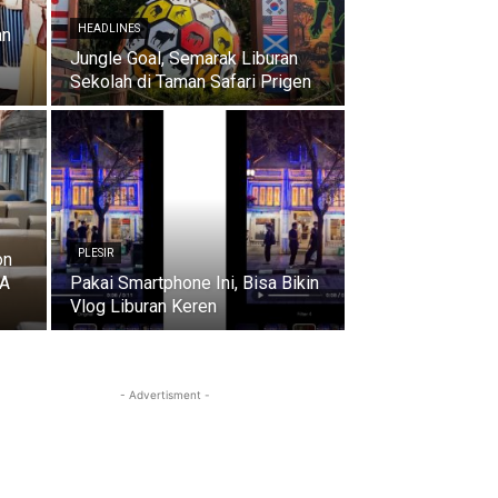
HEADLINES
an
Jungle Goal, Semarak Liburan
Sekolah di Taman Safari Prigen
PLESIR
on
KA
Pakai Smartphone Ini, Bisa Bikin
Vlog Liburan Keren
- Advertisment -