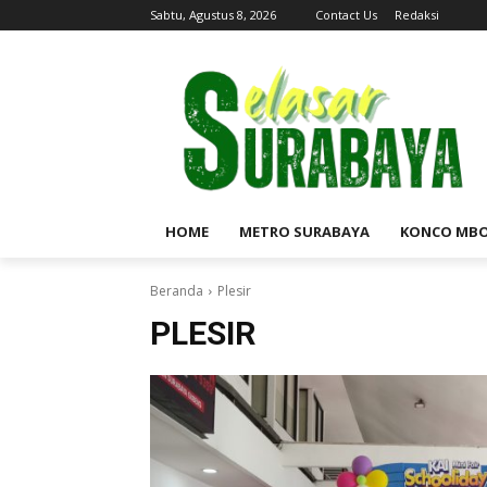
Sabtu, Agustus 8, 2026
Contact Us
Redaksi
HOME
METRO SURABAYA
KONCO MB
Beranda
Plesir
PLESIR