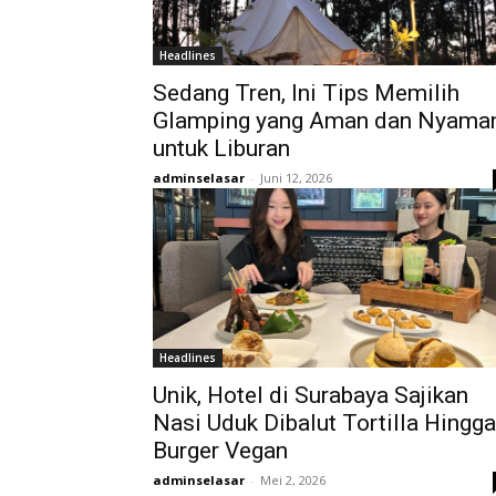
Headlines
Sedang Tren, Ini Tips Memilih
Glamping yang Aman dan Nyama
untuk Liburan
adminselasar
-
Juni 12, 2026
Headlines
Unik, Hotel di Surabaya Sajikan
Nasi Uduk Dibalut Tortilla Hingga
Burger Vegan
adminselasar
-
Mei 2, 2026