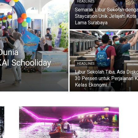
HEADLINES
Semarak Libur Sekolah deng
Staycation Unik Jelajahi Kota
Lama Surabaya
Dunia
KAI Schooliday
HEADLINES
Libur Sekolah Tiba, Ada Disk
30 Persen untuk Perjalanan 
Kelas Ekonomi