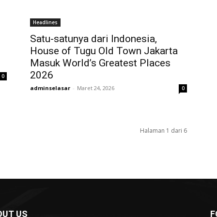
Headlines
Satu-satunya dari Indonesia,
House of Tugu Old Town Jakarta
Masuk World’s Greatest Places
2026
0
adminselasar
-
Maret 24, 2026
0
Halaman 1 dari 6
OUT US
F