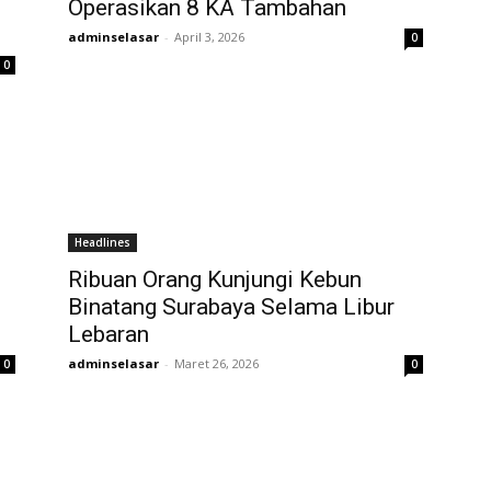
Operasikan 8 KA Tambahan
adminselasar
-
April 3, 2026
0
0
Headlines
Ribuan Orang Kunjungi Kebun
Binatang Surabaya Selama Libur
Lebaran
adminselasar
-
Maret 26, 2026
0
0