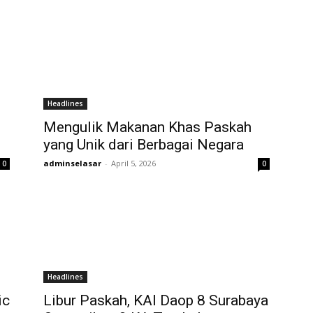
Headlines
Mengulik Makanan Khas Paskah
yang Unik dari Berbagai Negara
adminselasar
-
April 5, 2026
0
0
Headlines
ic
Libur Paskah, KAI Daop 8 Surabaya