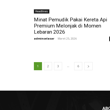
Headlines
Minat Pemudik Pakai Kereta Api
Premium Melonjak di Momen
Lebaran 2026
adminselasar
-
Maret 25, 2026
...
1
2
3
6
AB