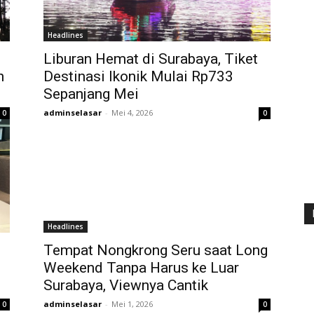
Headlines
Liburan Hemat di Surabaya, Tiket
n
Destinasi Ikonik Mulai Rp733
Sepanjang Mei
adminselasar
-
Mei 4, 2026
0
0
Headlines
Tempat Nongkrong Seru saat Long
Weekend Tanpa Harus ke Luar
Surabaya, Viewnya Cantik
adminselasar
-
Mei 1, 2026
0
0