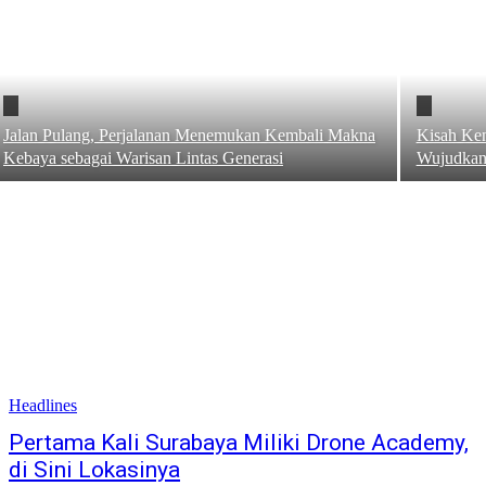
Jalan Pulang, Perjalanan Menemukan Kembali Makna
Kisah Ken
Kebaya sebagai Warisan Lintas Generasi
Wujudkan 
Headlines
Pertama Kali Surabaya Miliki Drone Academy,
di Sini Lokasinya