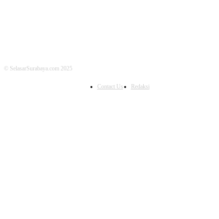
© SelasarSurabaya.com 2025
Contact Us
Redaksi