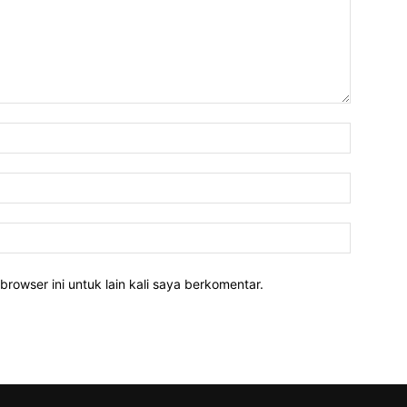
Nama:*
Email:*
Website:
rowser ini untuk lain kali saya berkomentar.