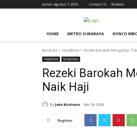
Jumat, Agustus 7, 2026
Contact Us
Redaksi
HOME
METRO SURABAYA
KONCO MB
Beranda
Headlines
Rezeki Barokah Mengantar Tuka
Headlines
Nusantara
Rezeki Barokah M
Naik Haji
By
Joko Kristiono
Mei 18, 2024
Bagikan