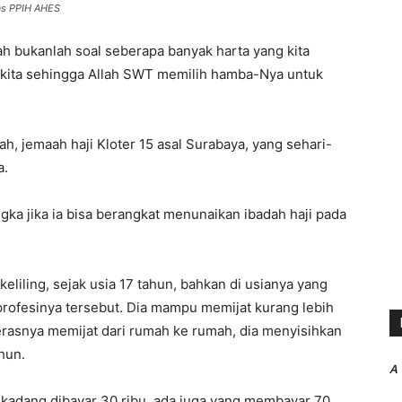
mas PPIH AHES
lah bukanlah soal seberapa banyak harta yang kita
 kita sehingga Allah SWT memilih hamba-Nya untuk
h, jemaah haji Kloter 15 asal Surabaya, yang sehari-
a.
ka jika ia bisa berangkat menunaikan ibadah haji pada
eliling, sejak usia 17 tahun, bahkan di usianya yang
 profesinya tersebut. Dia mampu memijat kurang lebih
a kerasnya memijat dari rumah ke rumah, dia menyisihkan
hun.
A
r kadang dibayar 30 ribu, ada juga yang membayar 70