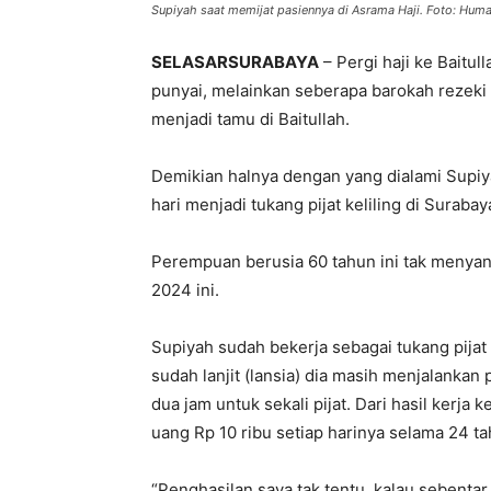
Supiyah saat memijat pasiennya di Asrama Haji. Foto: Hu
SELASARSURABAYA
– Pergi haji ke Baitul
punyai, melainkan seberapa barokah rezeki
menjadi tamu di Baitullah.
Demikian halnya dengan yang dialami Supiya
hari menjadi tukang pijat keliling di Surabay
Perempuan berusia 60 tahun ini tak menyang
2024 ini.
Supiyah sudah bekerja sebagai tukang pijat k
sudah lanjit (lansia) dia masih menjalankan
dua jam untuk sekali pijat. Dari hasil kerj
uang Rp 10 ribu setiap harinya selama 24 ta
“Penghasilan saya tak tentu, kalau sebenta