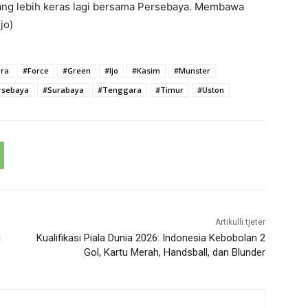
ng lebih keras lagi bersama Persebaya. Membawa
jo)
ra
#Force
#Green
#Ijo
#Kasim
#Munster
rsebaya
#Surabaya
#Tenggara
#Timur
#Uston
Artikulli tjetër
i
Kualifikasi Piala Dunia 2026: Indonesia Kebobolan 2
Gol, Kartu Merah, Handsball, dan Blunder