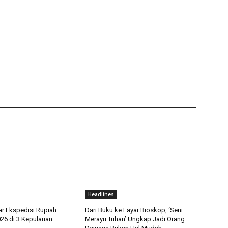
Headlines
ar Ekspedisi Rupiah
Dari Buku ke Layar Bioskop, ‘Seni
026 di 3 Kepulauan
Merayu Tuhan’ Ungkap Jadi Orang