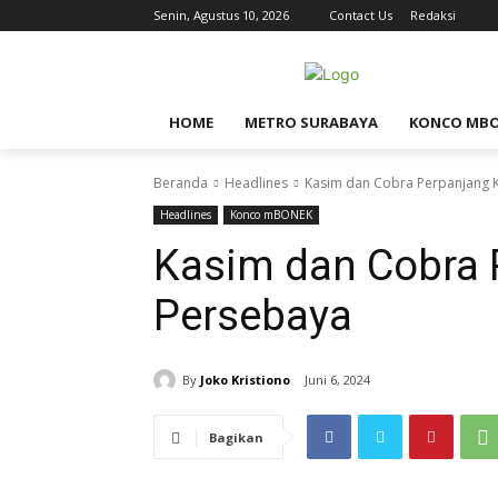
Senin, Agustus 10, 2026
Contact Us
Redaksi
HOME
METRO SURABAYA
KONCO MB
Beranda
Headlines
Kasim dan Cobra Perpanjang K
Headlines
Konco mBONEK
Kasim dan Cobra 
Persebaya
By
Joko Kristiono
Juni 6, 2024
Bagikan