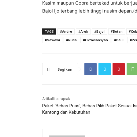
Kasim maupun Cobra bertekad untuk berjua
Bajol Ijo terbang lebih tinggi nusim depan.(d
TAGS
#Andre
#Arek
#Bajol
#Botan
#Cob
#Nawawi
#Nusa
#Oktaviansyah
#Paul
#Pe
Bagikan
Artikulli paraprak
Paket ‘Bebas Puas’, Bebas Pilih Paket Sesuai Is
Kantong dan Kebutuhan