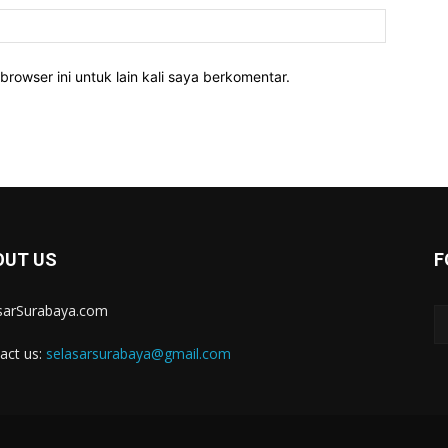
Website:
rowser ini untuk lain kali saya berkomentar.
OUT US
F
sarSurabaya.com
act us:
selasarsurabaya@gmail.com