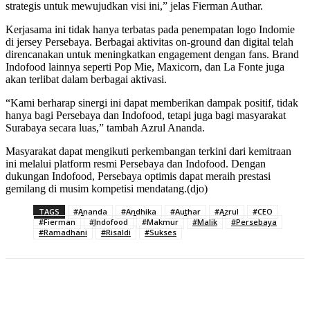
strategis untuk mewujudkan visi ini,” jelas Fierman Authar.
Kerjasama ini tidak hanya terbatas pada penempatan logo Indomie
di jersey Persebaya. Berbagai aktivitas on-ground dan digital telah
direncanakan untuk meningkatkan engagement dengan fans. Brand
Indofood lainnya seperti Pop Mie, Maxicorn, dan La Fonte juga
akan terlibat dalam berbagai aktivasi.
“Kami berharap sinergi ini dapat memberikan dampak positif, tidak
hanya bagi Persebaya dan Indofood, tetapi juga bagi masyarakat
Surabaya secara luas,” tambah Azrul Ananda.
Masyarakat dapat mengikuti perkembangan terkini dari kemitraan
ini melalui platform resmi Persebaya dan Indofood. Dengan
dukungan Indofood, Persebaya optimis dapat meraih prestasi
gemilang di musim kompetisi mendatang.(djo)
TAGS
#Ananda
#Andhika
#Authar
#Azrul
#CEO
#Fierman
#Indofood
#Makmur
#Malik
#Persebaya
#Ramadhani
#Risaldi
#Sukses