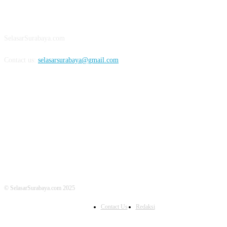
ABOUT US
SelasarSurabaya.com
Contact us:
selasarsurabaya@gmail.com
FOLLOW US
© SelasarSurabaya.com 2025
Contact Us
Redaksi