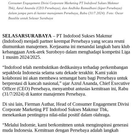
Consumer Engagement Divisi Corporate Marketing PT Indofood Sukses Makmur
Tbk), Azrul Ananda (CEO Persebaya), dan Andhika Ramadhani (kiper Persebaya)
dalam jumpa pers di kantor manajemen Persebaya, Rabu (31/7.2024). Foto: Oscar
Baadila untuk Selasar Surabaya
SELASARSURABAYA
– PT Indofood Sukses Makmur
(Indofood) menjadi partner keempat Persebaya yang secara resmi
diumumkan manajemen. Kerjasama ini menandai langkah baru klub
kebanggaan Arek-arek Suroboyo dalam menghadapi kompetisi Liga
1 musim 2024/2025.
“Indofood telah membuktikan dedikasinya terhadap perkembangan
sepakbola Indonesia selama satu dekade terakhir. Kami yakin
kolaborasi ini akan membawa semangat baru bagi Persebaya untuk
berprestasi di kancah nasional,” ujar Azrul Ananda, Chief Executive
Officer (CEO) Persebaya, menyambut antusias kemitraan ini, Rabu
(31/7/2024) di kantor manajemen Persebaya.
Di sisi lain, Fierman Authar, Head of Consumer Engagement Divisi
Corporate Marketing PT Indofood Sukses Makmur Tbk,
menekankan pentingnya nilai-nilai positif dalam olahraga.
“Melalui Indomie, kami berkomitmen untuk menginspirasi generasi
muda Indonesia. Kemitraan dengan Persebaya adalah langkah