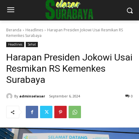
Beranda
Headlines
Harapan Presiden Jokowi Usai Resmikan RS
Kemenkes Surabaya
Headlines
Sehat
Harapan Presiden Jokowi Usai
Resmikan RS Kemenkes
Surabaya
By
adminselasar
September 6, 2024
0