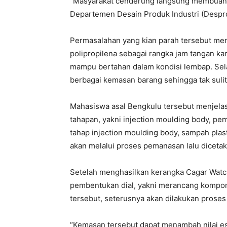
“Masyarakat cenderung langsung membuang 
Departemen Desain Produk Industri (Despro
Permasalahan yang kian parah tersebut m
polipropilena sebagai rangka jam tangan kar
mampu bertahan dalam kondisi lembap. Selain
berbagai kemasan barang sehingga tak suli
Mahasiswa asal Bengkulu tersebut menjela
tahapan, yakni injection moulding body, pe
tahap injection moulding body, sampah plas
akan melalui proses pemanasan lalu diceta
Setelah menghasilkan kerangka Cagar Watch
pembentukan dial, yakni merancang kompon
tersebut, seterusnya akan dilakukan prose
“Kemasan tersebut dapat menambah nilai est