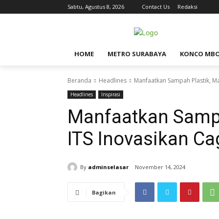
Sabtu, Agustus 8, 2026
Contact Us
Redaksi
HOME
METRO SURABAYA
KONCO MB
Beranda
Headlines
Manfaatkan Sampah Plastik, M
Headlines
Inspirasi
Manfaatkan Sampa
ITS Inovasikan C
By
adminselasar
November 14, 2024
Bagikan