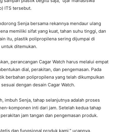
sampah plastik begitu saja,” ujar mahasiswa
) ITS tersebut.
endorong Senja bersama rekannya mendaur ulang
ena memiliki sifat yang kuat, tahan suhu tinggi, dan
 itu, plastik polipropilena sering dijumpai di
t untuk ditemukan.
skan, perancangan Cagar Watch harus melalui empat
mbentukan dial, perakitan, dan pengemasan. Pada
tik berbahan polipropilena yang telah dikumpulkan
k sesuai dengan desain Cagar Watch.
, imbuh Senja, tahap selanjutnya adalah proses
en-komponen inti dari jam. Setelah kedua tahap
s perakitan jam tangan dan pengemasan produk.
etis dan fungsional produk kami,” ucapnya.