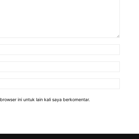
Nama:*
Email:*
Website:
rowser ini untuk lain kali saya berkomentar.