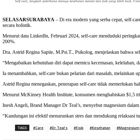
Self care, langkah sederhana menuju kesehatan mental dan fisik yang lebih baik. Foto:
SELASARSURABAYA
– Di era modern yang serba cepat, self-ca
secara holistik.
Menurut data LinkedIn, Februari 2024, self-care menduduki peringkat 
200%.
Dra. Astrid Regina Sapiie, M.Psi.T., Psikolog, menjelaskan bahwa sel
“Mengabaikan kebutuhan diri dapat memicu kecemasan, kelelahan, dan
Ia menambahkan, self-care bukan pelarian dari masalah, melainkan up
Astrid Regina menegaskan, penerapan self-care tidak memerlukan hal b
Menurut McKinsey Health Institute, konsumen menghabiskan $1,5 trili
Inesh Angeli, Brand Manager Dr Teal’s, menyebut magnesium dalam 
“Kandungan ini efektif menurunkan stres dan mendukung relaksasi tub
TAGS
#Care
#Dr.Teal's
#Fisik
#Kesehatan
#Magnesium