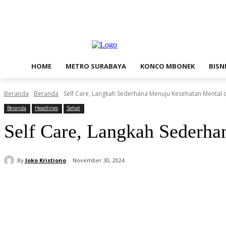
Jumat, Agustus 7, 2026
Contact Us
Redaksi
HOME
METRO SURABAYA
KONCO MBONEK
BISN
Beranda
Beranda
Self Care, Langkah Sederhana Menuju Kesehatan Mental d
Beranda
Headlines
Sehat
Self Care, Langkah Sederha
By
Joko Kristiono
November 30, 2024
Bagikan