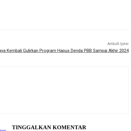
Artikulli tjetër
ya Kembali Gulirkan Program Hapus Denda PBB Sampai Akhir 2024
TINGGALKAN KOMENTAR
esar