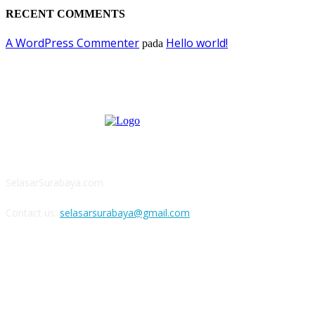
RECENT COMMENTS
A WordPress Commenter
Hello world!
pada
ABOUT US
SelasarSurabaya.com
Contact us:
selasarsurabaya@gmail.com
FOLLOW US