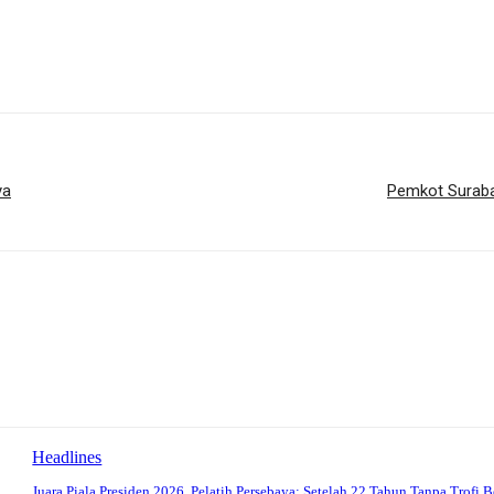
ya
Pemkot Suraba
Headlines
Juara Piala Presiden 2026, Pelatih Persebaya: Setelah 22 Tahun Tanpa Trofi B