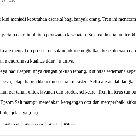
 Dr. Teal's
re kini menjadi kebutuhan esensial bagi banyak orang. Tren ini mencer
pertama dari tujuh tren perawatan kesehatan. Selama lima tahun terakhi
f-care mencakup proses holistik untuk meningkatkan kesejahteraan dan c
 menurunnya kualitas tidur,” ujarnya.
aya hadir sepenuhnya dengan pikiran tenang. Rutinitas sederhana seper
esar, tetapi harus dilakukan secara konsisten. Self-care adalah langka
un per tahun untuk layanan dan produk self-care. Tren ini terus tumb
Epsom Salt mampu meredakan ketegangan otot dan memperbaiki sirkul
uh,” jelasnya.(djo)
#Mental
#Relaksasi
#Self
#Stres