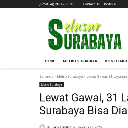
Jumat, Agustus 7, 2026
Contact Us
Redaksi
HOME
METRO SURABAYA
KONCO MB
Beranda
Metro Surabaya
Lewat Gawai, 31 Layanan
Metro Surabaya
Lewat Gawai, 31 
Surabaya Bisa Dia
By
Joko Kristiono
Januari 22, 2025