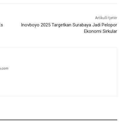
Artikulli tjetër
Es
Inovboyo 2025 Targetkan Surabaya Jadi Pelopor
Ekonomi Sirkular
a.com