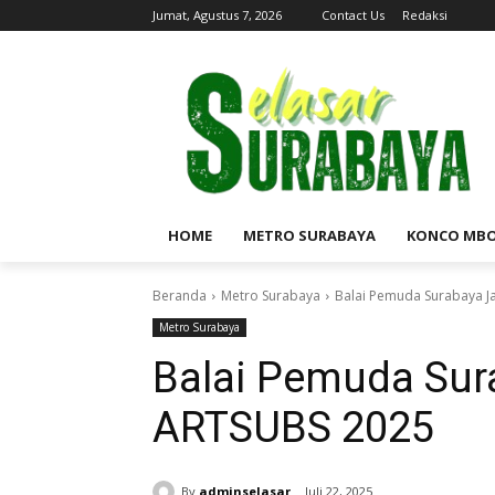
Jumat, Agustus 7, 2026
Contact Us
Redaksi
HOME
METRO SURABAYA
KONCO MB
Beranda
Metro Surabaya
Balai Pemuda Surabaya J
Metro Surabaya
Balai Pemuda Sur
ARTSUBS 2025
By
adminselasar
Juli 22, 2025