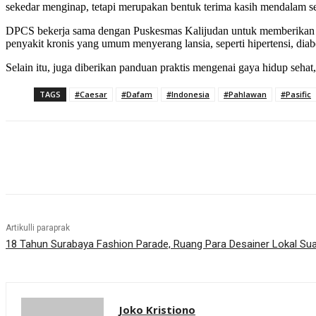
sekedar menginap, tetapi merupakan bentuk terima kasih mendalam se
DPCS bekerja sama dengan Puskesmas Kalijudan untuk memberikan peny
penyakit kronis yang umum menyerang lansia, seperti hipertensi, diab
Selain itu, juga diberikan panduan praktis mengenai gaya hidup sehat,
TAGS
#Caesar
#Dafam
#Indonesia
#Pahlawan
#Pasific
Bagikan
Artikulli paraprak
18 Tahun Surabaya Fashion Parade, Ruang Para Desainer Lokal Suar
Joko Kristiono