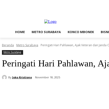
Sabtu, Agustus 8, 2026
Contact Us
Redaksi
HOME
METRO SURABAYA
KONCO MBONEK
BISN
Beranda
Metro Surabaya
Peringati Hari Pahlawan, Ajak Veteran dan Janda 
Metro Surabaya
Peringati Hari Pahlawan, Aj
By
Joko Kristiono
November 18, 2025
Bagikan