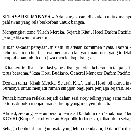
SELASARSURABAYA
– Ada banyak cara dilakukan untuk memperi
pahlawan yang rela berkorban untuk bangsa.
Mengangkat tema ‘Kisah Mereka, Sejarah Kita’, Hotel Dafam Pacific
para pahlawan itu sendiri.
Bukan sekadar perayaan, inisiatif ini adalah komitmen nyata. Dafam
kehormatan ini tidak hanya menikmati kenyamanan hotel yang terletak
pengorbanan tubuh dan jiwa mereka bagi bangsa.
“Kita berdiri di atas fondasi yang dibangun oleh keberanian tanpa b
terus bergema,” kata Hogi Budiarto, General Manager Dafam Pacific 
Dengan tema ‘Kisah Mereka, Sejarah Kita’, lanjut Hogi, pihaknya ing
Surabaya untuk menjadi rumah singgah bagi para penjaga sejarah, s
Puncak momen refleksi terjadi dalam sesi story telling yang sarat 
tertulis di buku menjadi narasi hidup yang menyentuh hati.
Ahmad, seorang veteran perang berusia 103 tahun dan ‘anak buah’ l
KCVRI (Korps Cacad Veteran Republik Indonesia), dihadirkan sebag
Sebagai bentuk dukungan nyata yang lebih mendalam, Dafam Pacific 