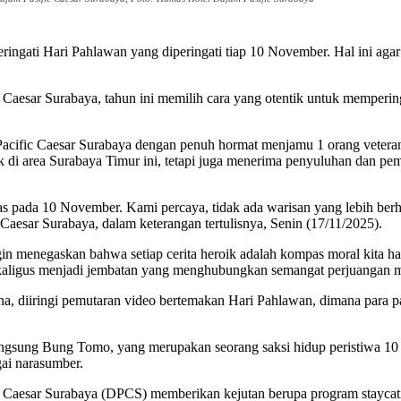
ngati Hari Pahlawan yang diperingati tiap 10 November. Hal ini agar 
 Caesar Surabaya, tahun ini memilih cara yang otentik untuk memperi
 Pacific Caesar Surabaya dengan penuh hormat menjamu 1 orang vetera
 di area Surabaya Timur ini, tetapi juga menerima penyuluhan dan pem
atas pada 10 November. Kami percaya, tidak ada warisan yang lebih ber
Caesar Surabaya, dalam keterangan tertulisnya, Senin (17/11/2025).
in menegaskan bahwa setiap cerita heroik adalah kompas moral kita har
ekaligus menjadi jembatan yang menghubungkan semangat perjuangan m
makna, diiringi pemutaran video bertemakan Hari Pahlawan, dimana para
angsung Bung Tomo, yang merupakan seorang saksi hidup peristiwa 10 
ai narasumber.
Caesar Surabaya (DPCS) memberikan kejutan berupa program staycation