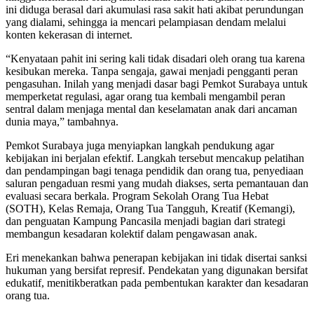
ini diduga berasal dari akumulasi rasa sakit hati akibat perundungan
yang dialami, sehingga ia mencari pelampiasan dendam melalui
konten kekerasan di internet.
“Kenyataan pahit ini sering kali tidak disadari oleh orang tua karena
kesibukan mereka. Tanpa sengaja, gawai menjadi pengganti peran
pengasuhan. Inilah yang menjadi dasar bagi Pemkot Surabaya untuk
memperketat regulasi, agar orang tua kembali mengambil peran
sentral dalam menjaga mental dan keselamatan anak dari ancaman
dunia maya,” tambahnya.
Pemkot Surabaya juga menyiapkan langkah pendukung agar
kebijakan ini berjalan efektif. Langkah tersebut mencakup pelatihan
dan pendampingan bagi tenaga pendidik dan orang tua, penyediaan
saluran pengaduan resmi yang mudah diakses, serta pemantauan dan
evaluasi secara berkala. Program Sekolah Orang Tua Hebat
(SOTH), Kelas Remaja, Orang Tua Tangguh, Kreatif (Kemangi),
dan penguatan Kampung Pancasila menjadi bagian dari strategi
membangun kesadaran kolektif dalam pengawasan anak.
Eri menekankan bahwa penerapan kebijakan ini tidak disertai sanksi
hukuman yang bersifat represif. Pendekatan yang digunakan bersifat
edukatif, menitikberatkan pada pembentukan karakter dan kesadaran
orang tua.