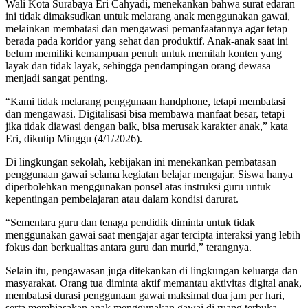
Wali Kota Surabaya Eri Cahyadi, menekankan bahwa surat edaran
ini tidak dimaksudkan untuk melarang anak menggunakan gawai,
melainkan membatasi dan mengawasi pemanfaatannya agar tetap
berada pada koridor yang sehat dan produktif. Anak-anak saat ini
belum memiliki kemampuan penuh untuk memilah konten yang
layak dan tidak layak, sehingga pendampingan orang dewasa
menjadi sangat penting.
“Kami tidak melarang penggunaan handphone, tetapi membatasi
dan mengawasi. Digitalisasi bisa membawa manfaat besar, tetapi
jika tidak diawasi dengan baik, bisa merusak karakter anak,” kata
Eri, dikutip Minggu (4/1/2026).
Di lingkungan sekolah, kebijakan ini menekankan pembatasan
penggunaan gawai selama kegiatan belajar mengajar. Siswa hanya
diperbolehkan menggunakan ponsel atas instruksi guru untuk
kepentingan pembelajaran atau dalam kondisi darurat.
“Sementara guru dan tenaga pendidik diminta untuk tidak
menggunakan gawai saat mengajar agar tercipta interaksi yang lebih
fokus dan berkualitas antara guru dan murid,” terangnya.
Selain itu, pengawasan juga ditekankan di lingkungan keluarga dan
masyarakat. Orang tua diminta aktif memantau aktivitas digital anak,
membatasi durasi penggunaan gawai maksimal dua jam per hari,
serta membiasakan anak menggunakan gawai di ruang terbuka