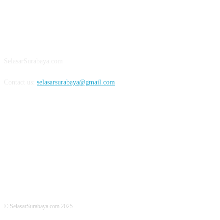
ABOUT US
SelasarSurabaya.com
Contact us:
selasarsurabaya@gmail.com
FOLLOW US
© SelasarSurabaya.com 2025