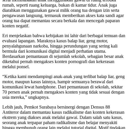
rumah, seperti ruang keluarga, bukan di kamar tidur. Anak juga
diarahkan menggunakan gawai milik orang tua dengan izin serta
pengawasan langsung, termasuk memberikan akses kata sandi agar
orang tua dapat memantau secara berkala dan mencegah paparan
konten negatif.
Eri menjelaskan bahwa kebijakan ini lahir dari berbagai temuan dan
evaluasi lapangan. Maraknya kasus balap liar, geng motor,
penyalahgunaan narkoba, hingga perundungan yang sering kali
bermula dari komunikasi digital menjadi perhatian utama.
Berdasarkan pemantauan di sejumlah sekolah, sebagian besar anak
diketahui pernah mengakses konten pornografi dan kekerasan
melalui ponsel.
“Ketika kami mendampingi anak-anak yang terlibat balap liar, geng
motor, maupun kasus lainnya, hampir semuanya berawal dari
komunikasi lewat handphone. Dari pemantauan di sekolah, sekitar
70 persen anak pernah mengakses konten yang tidak sesuai dengan
usia mereka,” ungkapnya.
Lebih jauh, Pemkot Surabaya bersinergi dengan Densus 88
Antiteror dalam memantau kasus radikalisme dan konten kekerasan
ekstrem yang diakses anak melalui gawai. Dalam salah satu kasus,
seorang anak terpapar paham radikalisme dan belajar menyakiti
hingga membunuh orang lain melalui tutorial digital. Motif tindakan