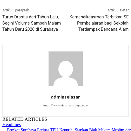
Artikulli paraprak
Artikulli tjetër
Turun Drastis dari Tahun Lalu,
Kemendikdasmen Terbitkan SE
Segini Volume Sampah Malam
Pembelajaran bagi Sekolah
Tahun Baru 2026 di Surabaya
Terdampak Bencana Alam
adminselasar
https://www.selasarsurabaya.com
RELATED ARTICLES
Headlines
Pemkot Surabaya Perluas TPU Keputih, Siapkan Blok Makam Muslim da