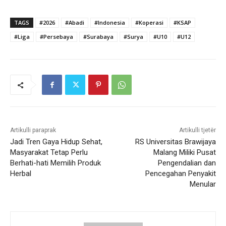
TAGS
#2026
#Abadi
#Indonesia
#Koperasi
#KSAP
#Liga
#Persebaya
#Surabaya
#Surya
#U10
#U12
Artikulli paraprak
Artikulli tjetër
Jadi Tren Gaya Hidup Sehat,
RS Universitas Brawijaya
Masyarakat Tetap Perlu
Malang Miliki Pusat
Berhati-hati Memilih Produk
Pengendalian dan
Herbal
Pencegahan Penyakit
Menular