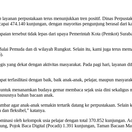
an perpustakaan terus menunjukkan tren positif. Dinas Perpustaka
apai 474.140 kunjungan, dengan mayoritas pengunjung berasal dari kal
ian tersebut tidak lepas dari upaya Pemerintah Kota (Pemkot) Suraba
i Balai Pemuda dan di wilayah Rungkut. Selain itu, kami juga terus me
).
tegis yang dekat dengan aktivitas masyarakat. Pada pagi hari, layanan 
dapat terfasilitasi dengan baik, baik anak-anak, pelajar, maupun masya
ntuk menanamkan budaya gemar membaca sejak usia dini sekaligus meni
khususnya bahan bacaan anak.
ar agar anak-anak semakin tertarik datang ke perpustakaan. Selain ko
dan fleksibel,” katanya.
minasi oleh kelompok usia pelajar dengan total 370.852 kunjungan. A
ung, Pojok Baca Digital (Pocadi) 1.391 kunjungan, Taman Bacaan Ma