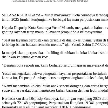
Perpustakaan Balai Pemuda Surabaya. Foto: Diskominfo Surabaya
SELASARSURABAYA – Minat masyarakat Kota Surabaya terhadap layan
tahun 2025 jumlah kunjungan ke berbagai layanan perpustakaan menc
Kepala Dispusip Kota Surabaya Yusuf Masruh, mengatakan bahwa capa
gedung layanan tetap maupun layanan jemput bola ke masyarakat.
“Saat ini layanan perpustakaan tersedia di dua lokasi utama, yakni d
terhadap bahan bacaan semakin merata,” ujar Yusuf, Sabtu (17/1/2026
Ia menjelaskan, perpustakaan keliling diarahkan ke lokasi-lokasi stra
dialihkan ke taman-taman kota.
“Dengan pola seperti ini, kami berharap seluruh lapisan masyarakat 
Yusuf menegaskan bahwa penguatan layanan perpustakaan bertujuan u
karena itu, Dispusip Surabaya terus mengembangkan koleksi buku, 
“Kami menambah koleksi buku anak seperti dongeng dan cerita bergamb
supaya masyarakat bisa mengakses bahan bacaan dengan lebih mudah 
Berdasarkan data Dispusip Surabaya, kunjungan sepanjang 2025 dido
sebanyak 72.148 pengunjung, Perpustakaan Rungkut 19.341 pengunj
Perpustakaan Keliling yang mencatat 138.611 pengunjung.