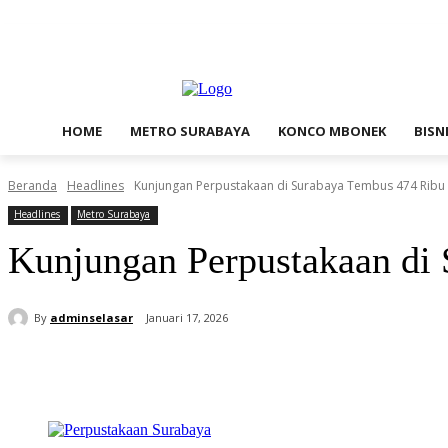
Jumat, Agustus 7, 2026
Contact Us
Redaksi
HOME
METRO SURABAYA
KONCO MBONEK
BISN
Beranda
Headlines
Kunjungan Perpustakaan di Surabaya Tembus 474 Ribu
Headlines
Metro Surabaya
Kunjungan Perpustakaan di
By
adminselasar
Januari 17, 2026
Bagikan