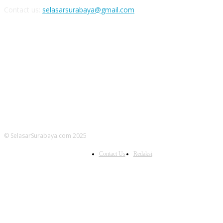
Contact us:
selasarsurabaya@gmail.com
FOLLOW US
© SelasarSurabaya.com 2025
Contact Us
Redaksi