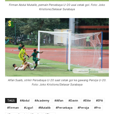
Firman Abdul Mutalib, pemain Persebaya U-20 usai cetak gol. Foto: Joko
Kristiono/Selasar Surabaya
Alfan Suaib, strikir Persebaya U-20 saat cetak gol ke gawang Persija U-20.
Foto: Joko Kristiono/Selasar Surabaya
TAGS
#Abdul
#Academy
#Alfan
#Davin
#Elite
#EPA
#Firman
#Liga1
#Mutalib
#Persebaya
#Persija
#Pro