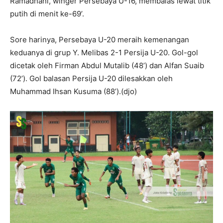
Ramadhani, winger Persebaya U-16, membalas lewat titik
putih di menit ke-69’.
Sore harinya, Persebaya U-20 meraih kemenangan
keduanya di grup Y. Melibas 2-1 Persija U-20. Gol-gol
dicetak oleh Firman Abdul Mutalib (48’) dan Alfan Suaib
(72’). Gol balasan Persija U-20 dilesakkan oleh
Muhammad Ihsan Kusuma (88’).(djo)