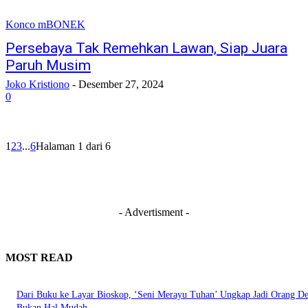
Konco mBONEK
Persebaya Tak Remehkan Lawan, Siap Juara
Paruh Musim
Joko Kristiono
-
Desember 27, 2024
0
1
2
3
...
6
Halaman 1 dari 6
- Advertisment -
MOST READ
Dari Buku ke Layar Bioskop, ‘Seni Merayu Tuhan’ Ungkap Jadi Orang D
Bukan Hal Mudah