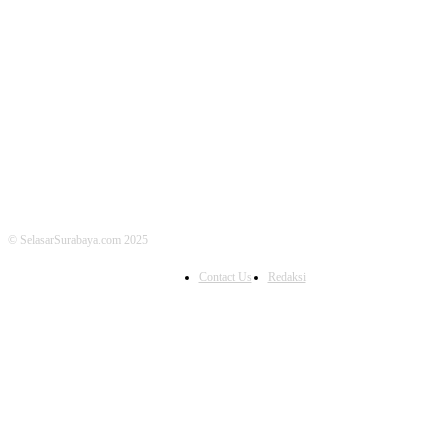
FOLLOW US
© SelasarSurabaya.com 2025
Contact Us
Redaksi