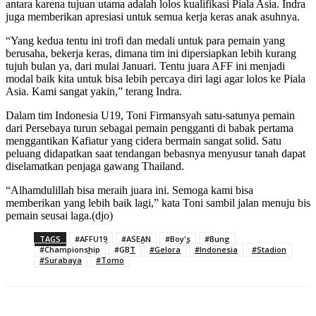
antara karena tujuan utama adalah lolos kualifikasi Piala Asia. Indra
juga memberikan apresiasi untuk semua kerja keras anak asuhnya.
“Yang kedua tentu ini trofi dan medali untuk para pemain yang
berusaha, bekerja keras, dimana tim ini dipersiapkan lebih kurang
tujuh bulan ya, dari mulai Januari. Tentu juara AFF ini menjadi
modal baik kita untuk bisa lebih percaya diri lagi agar lolos ke Piala
Asia. Kami sangat yakin,” terang Indra.
Dalam tim Indonesia U19, Toni Firmansyah satu-satunya pemain
dari Persebaya turun sebagai pemain pengganti di babak pertama
menggantikan Kafiatur yang cidera bermain sangat solid. Satu
peluang didapatkan saat tendangan bebasnya menyusur tanah dapat
diselamatkan penjaga gawang Thailand.
“Alhamdulillah bisa meraih juara ini. Semoga kami bisa
memberikan yang lebih baik lagi,” kata Toni sambil jalan menuju bis
pemain seusai laga.(djo)
TAGS
#AFFU19
#ASEAN
#Boy's
#Bung
#Championship
#GBT
#Gelora
#Indonesia
#Stadion
#Surabaya
#Tomo