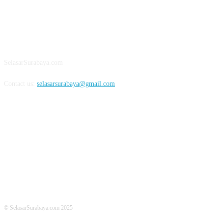
ABOUT US
SelasarSurabaya.com
Contact us:
selasarsurabaya@gmail.com
FOLLOW US
© SelasarSurabaya.com 2025