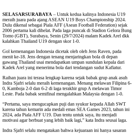
SELASARSURABAYA
– Untuk kedua kalinya Indonesia U19
meraih juara pada ajang ASEAN U19 Boys Championship 2024.
Dulu dikenal sebagai Piala AFF (Asean Football Federation) sejak
2006 pertama kali dihelat. Pada laga puncak di Stadion Gelora Bung
Tomo (GBT), Surabaya, Senin (29/7/2024) malam Kadek Arel dkk
kalahkan Thailand U19 dengan skor 1-0.
Gol kemenangan Indonesia dicetak oleh oleh Jens Raven, pada
menit ke-18. Jens dengan tenang menjaringkan bola di depan
gawang Thailand usai mendapatkan umpan sundulan kepala dari
Kadek Arel yang menerima bola dari tendangan sudut Kafiatur.
Raihan juara ini terasa lengkap karena sejak babak grup anak asuh
Indra Sjafri selalu meraih kemenangan. Menang melawan Filipina 6-
0, Kamboja 2-0 dan 6-2 di laga terakhir grup A melawan Timor
Leste. Pada babak semifinal mengalahkan Malaysia dengan 1-0.
“Pertama, saya mengucapkan puji dan syukur kepada Allah SWT
karena tahun kemarin ada medali emas SEA Games 2023, tahun ini
2024, ada Piala AFF U19. Dan tentu untuk saya, itu menjadi
motivasi agar berbuat yang lebih baik lagi,” kata Indra seusai laga.
Indra Sjafri selalu mengatakan bahwa kejuaraan ini hanya sasaran