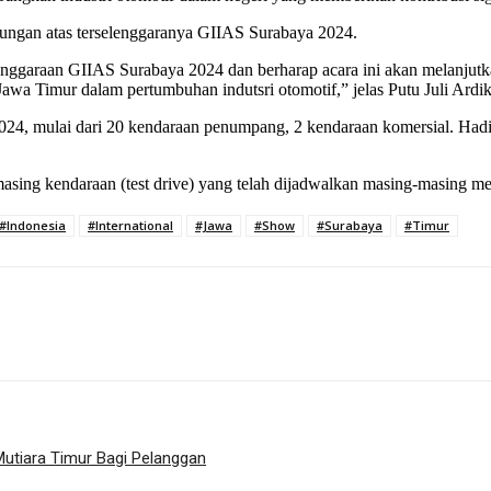
kungan atas terselenggaranya GIIAS Surabaya 2024.
ggaraan GIIAS Surabaya 2024 dan berharap acara ini akan melanjutka
Jawa Timur dalam pertumbuhan indutsri otomotif,” jelas Putu Juli Ardik
024, mulai dari 20 kendaraan penumpang, 2 kendaraan komersial. Hadir
sing kendaraan (test drive) yang telah dijadwalkan masing-masing me
#Indonesia
#International
#Jawa
#Show
#Surabaya
#Timur
utiara Timur Bagi Pelanggan