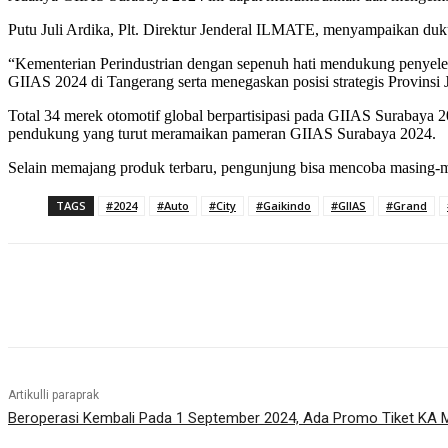
Putu Juli Ardika, Plt. Direktur Jenderal ILMATE, menyampaikan du
“Kementerian Perindustrian dengan sepenuh hati mendukung penyelen
GIIAS 2024 di Tangerang serta menegaskan posisi strategis Provinsi 
Total 34 merek otomotif global berpartisipasi pada GIIAS Surabaya 2
pendukung yang turut meramaikan pameran GIIAS Surabaya 2024.
Selain memajang produk terbaru, pengunjung bisa mencoba masing-ma
TAGS
#2024
#Auto
#City
#Gaikindo
#GIIAS
#Grand
Bagikan
Artikulli paraprak
Beroperasi Kembali Pada 1 September 2024, Ada Promo Tiket KA M