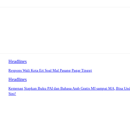
Headlines
Respons Wali Kota Eri Soal Mal Pasang Pagar Tinggi
Headlines
Kemenag Siapkan Buku PAI dan Bahasa Arab Gratis MI sampai MA, Bisa Un
Sini!