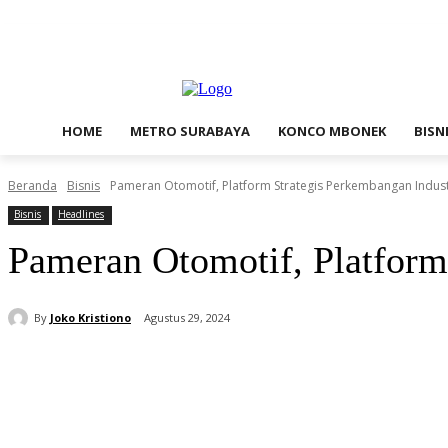
Jumat, Agustus 7, 2026
Contact Us
Redaksi
HOME
METRO SURABAYA
KONCO MBONEK
BISN
Beranda
Bisnis
Pameran Otomotif, Platform Strategis Perkembangan Indust
Bisnis
Headlines
Pameran Otomotif, Platform
By
Joko Kristiono
Agustus 29, 2024
Bagikan