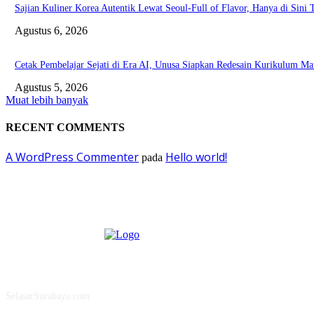
Sajian Kuliner Korea Autentik Lewat Seoul-Full of Flavor, Hanya di Sini
Agustus 6, 2026
Cetak Pembelajar Sejati di Era AI, Unusa Siapkan Redesain Kurikulum Ma
Agustus 5, 2026
Muat lebih banyak
RECENT COMMENTS
A WordPress Commenter
Hello world!
pada
ABOUT US
SelasarSurabaya.com