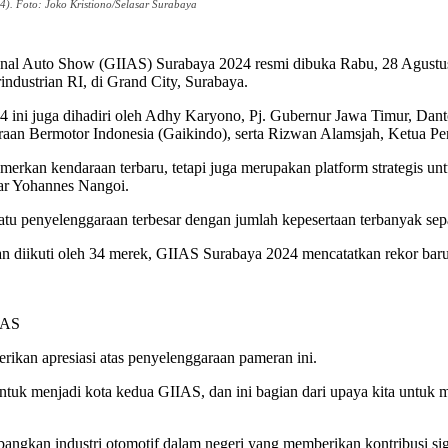
4). Foto: Joko Kristiono/Selasar Surabaya
onal Auto Show (GIIAS) Surabaya 2024 resmi dibuka Rabu, 28 Agustus 2
ndustrian RI, di Grand City, Surabaya.
ni juga dihadiri oleh Adhy Karyono, Pj. Gubernur Jawa Timur, Danto
aan Bermotor Indonesia (Gaikindo), serta Rizwan Alamsjah, Ketua P
erkan kendaraan terbaru, tetapi juga merupakan platform strategis u
ujar Yohannes Nangoi.
u penyelenggaraan terbesar dengan jumlah kepesertaan terbanyak sepa
an diikuti oleh 34 merek, GIIAS Surabaya 2024 mencatatkan rekor ba
IAS
kan apresiasi atas penyelenggaraan pameran ini.
ntuk menjadi kota kedua GIIAS, dan ini bagian dari upaya kita untuk 
an industri otomotif dalam negeri yang memberikan kontribusi sign