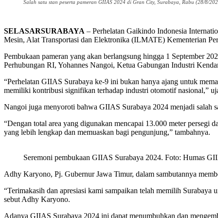
Salah satu stan peserta pameran GIIAS 2024 di Gran City, Surabaya, Rabu (28/8/202
SELASARSURABAYA
– Perhelatan Gaikindo Indonesia Internati
Mesin, Alat Transportasi dan Elektronika (ILMATE) Kementerian Peri
Pembukaan pameran yang akan berlangsung hingga 1 September 2024 i
Perhubungan RI, Yohannes Nangoi, Ketua Gabungan Industri Kendar
“Perhelatan GIIAS Surabaya ke-9 ini bukan hanya ajang untuk memam
memiliki kontribusi signifikan terhadap industri otomotif nasional,” 
Nangoi juga menyoroti bahwa GIIAS Surabaya 2024 menjadi salah sat
“Dengan total area yang digunakan mencapai 13.000 meter persegi d
yang lebih lengkap dan memuaskan bagi pengunjung,” tambahnya.
Seremoni pembukaan GIIAS Surabaya 2024. Foto: Humas GI
Adhy Karyono, Pj. Gubernur Jawa Timur, dalam sambutannya memberi
“Terimakasih dan apresiasi kami sampaikan telah memilih Surabaya u
sebut Adhy Karyono.
Adanya GIIAS Surabaya 2024 ini dapat menumbuhkan dan mengembangk