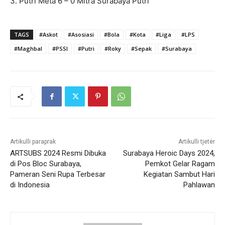
3. Putri Meta 6 – 0 Mitra Surabaya Putri
TAGS
#Askot
#Asosiasi
#Bola
#Kota
#Liga
#LPS
#Maghbal
#PSSI
#Putri
#Roky
#Sepak
#Surabaya
Artikulli paraprak
Artikulli tjetër
ARTSUBS 2024 Resmi Dibuka
Surabaya Heroic Days 2024,
di Pos Bloc Surabaya,
Pemkot Gelar Ragam
Pameran Seni Rupa Terbesar
Kegiatan Sambut Hari
di Indonesia
Pahlawan