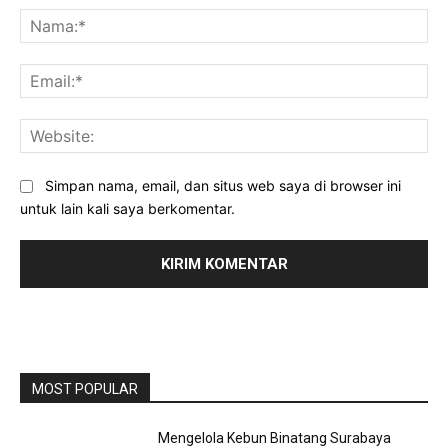
Na
Ema
Web
Simpan nama, email, dan situs web saya di browser ini
untuk lain kali saya berkomentar.
MOST POPULAR
Mengelola Kebun Binatang Surabaya