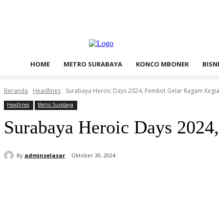
Jumat, Agustus 7, 2026
Contact Us
Redaksi
HOME
METRO SURABAYA
KONCO MBONEK
BISN
Beranda
Headlines
Surabaya Heroic Days 2024, Pemkot Gelar Ragam Kegi
Headlines
Metro Surabaya
Surabaya Heroic Days 2024
By
adminselasar
Oktober 30, 2024
Bagikan