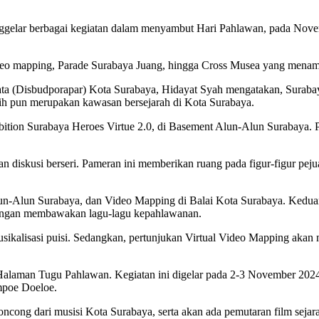
 berbagai kegiatan dalam menyambut Hari Pahlawan, pada Novembe
deo mapping, Parade Surabaya Juang, hingga Cross Musea yang menampi
ta (Disbudporapar) Kota Surabaya, Hidayat Syah mengatakan, Surab
ih pun merupakan kawasan bersejarah di Kota Surabaya.
bition Surabaya Heroes Virtue 2.0, di Basement Alun-Alun Surabaya.
dan diskusi berseri. Pameran ini memberikan ruang pada figur-figur pe
un-Alun Surabaya, dan Video Mapping di Balai Kota Surabaya. Kedu
engan membawakan lagu-lagu kepahlawanan.
a musikalisasi puisi. Sedangkan, pertunjukan Virtual Video Mapping ak
Halaman Tugu Pahlawan. Kegiatan ini digelar pada 2-3 November 20
mpoe Doeloe.
ncong dari musisi Kota Surabaya, serta akan ada pemutaran film sejar