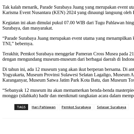
Tak kalah menarik, Parade Surabaya Juang yang merupakan event ut
Karisma Event Nusantara (KEN) 2024 yang dinaungi langsung oleh K
Kegiatan ini akan dimulai pukul 07.00 WIB dari Tugu Pahlawan hingg
Surabaya, dan masyarakat.
“Parade Surabaya Juang merupakan event utama yang menampilkan kol
TNI,” bebernya.
Terakhir, Pemkot Surabaya menggelar Pameran Cross Musea pada 21
dengan mengundang museum-museum dari berbagai daerah di Indone
Di tahun ini, ada 12 museum yang akan ikut berperan bersama. Di
Yogyakarta, Museum Provinsi Sulawesi Selatan Lagaligo, Museum 
Karanganyar, Museum Satwa Jatim Park Kota Batu, dan Museum Tos
“Sebanyak 12 museum itu akan memamerkan benda-benda masterpiec
monggo (silahkah) hadir dan menikmati rangkaian acara dalam mempe
TAGS
Hari Pahlawan
Pemkot Surabaya
Selasar Surabaya
Bagikan