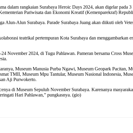
ama dalam rangkaian Surabaya Heroic Days 2024, akan digelar pada 
ementerian Pariwisata dan Ekonomi Kreatif (Kemenparekraf) Republi
a Alun-Alun Surabaya. Parade Surabaya Juang akan diikuti oleh Veter
aborasi teatrikal pertempuran Kota Surabaya dan menggambarkan era-
-24 November 2024, di Tugu Pahlawan. Pameran bersama Cross Musea
sia.
 antaranya, Museum Manusia Purba Ngawi, Museum Geopark Pacitan, 
Asmat TMII, Museum Mpu Tantular, Museum Nasional Indonesia, Mus
an Aji Purwokerto.
enya di Museum Sepuluh November Surabaya. Karenanya masyarakat 
ringati Hari Pahlawan,” pungkasnya. (gio)