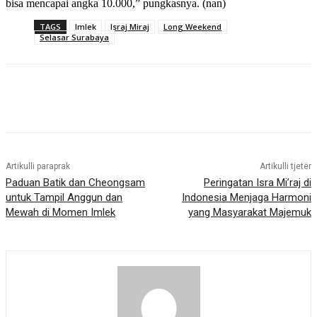
bisa mencapai angka 10.000,” pungkasnya. (nan)
TAGS
Imlek
Israj Miraj
Long Weekend
Selasar Surabaya
Artikulli paraprak
Artikulli tjetër
Paduan Batik dan Cheongsam
Peringatan Isra Mi’raj di
untuk Tampil Anggun dan
Indonesia Menjaga Harmoni
Mewah di Momen Imlek
yang Masyarakat Majemuk