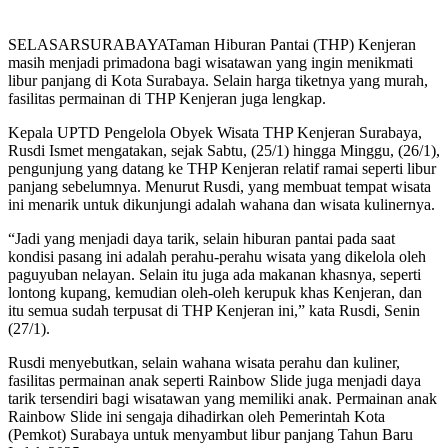
SELASARSURABAYATaman Hiburan Pantai (THP) Kenjeran
masih menjadi primadona bagi wisatawan yang ingin menikmati
libur panjang di Kota Surabaya. Selain harga tiketnya yang murah,
fasilitas permainan di THP Kenjeran juga lengkap.
Kepala UPTD Pengelola Obyek Wisata THP Kenjeran Surabaya,
Rusdi Ismet mengatakan, sejak Sabtu, (25/1) hingga Minggu, (26/1),
pengunjung yang datang ke THP Kenjeran relatif ramai seperti libur
panjang sebelumnya. Menurut Rusdi, yang membuat tempat wisata
ini menarik untuk dikunjungi adalah wahana dan wisata kulinernya.
“Jadi yang menjadi daya tarik, selain hiburan pantai pada saat
kondisi pasang ini adalah perahu-perahu wisata yang dikelola oleh
paguyuban nelayan. Selain itu juga ada makanan khasnya, seperti
lontong kupang, kemudian oleh-oleh kerupuk khas Kenjeran, dan
itu semua sudah terpusat di THP Kenjeran ini,” kata Rusdi, Senin
(27/1).
Rusdi menyebutkan, selain wahana wisata perahu dan kuliner,
fasilitas permainan anak seperti Rainbow Slide juga menjadi daya
tarik tersendiri bagi wisatawan yang memiliki anak. Permainan anak
Rainbow Slide ini sengaja dihadirkan oleh Pemerintah Kota
(Pemkot) Surabaya untuk menyambut libur panjang Tahun Baru