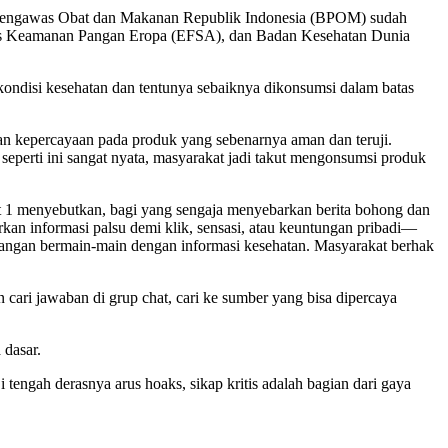
an Pengawas Obat dan Makanan Republik Indonesia (BPOM) sudah
tas Keamanan Pangan Eropa (EFSA), dan Badan Kesehatan Dunia
kondisi kesehatan dan tentunya sebaiknya dikonsumsi dalam batas
n kepercayaan pada produk yang sebenarnya aman dan teruji.
seperti ini sangat nyata, masyarakat jadi takut mengonsumsi produk
yat 1 menyebutkan, bagi yang sengaja menyebarkan berita bohong dan
kan informasi palsu demi klik, sensasi, atau keuntungan pribadi—
u. Jangan bermain-main dengan informasi kesehatan. Masyarakat berhak
 cari jawaban di grup chat, cari ke sumber yang bisa dipercaya
 dasar.
tengah derasnya arus hoaks, sikap kritis adalah bagian dari gaya