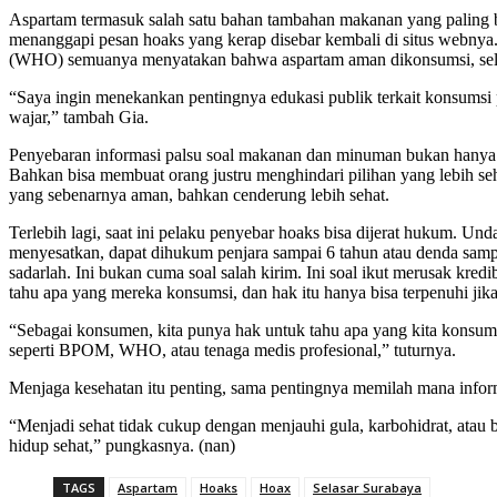
Aspartam termasuk salah satu bahan tambahan makanan yang paling 
menanggapi pesan hoaks yang kerap disebar kembali di situs webn
(WHO) semuanya menyatakan bahwa aspartam aman dikonsumsi, selam
“Saya ingin menekankan pentingnya edukasi publik terkait konsumsi 
wajar,” tambah Gia.
Penyebaran informasi palsu soal makanan dan minuman bukan hanya 
Bahkan bisa membuat orang justru menghindari pilihan yang lebih seh
yang sebenarnya aman, bahkan cenderung lebih sehat.
Terlebih lagi, saat ini pelaku penyebar hoaks bisa dijerat hukum. 
menyesatkan, dapat dihukum penjara sampai 6 tahun atau denda sampai
sadarlah. Ini bukan cuma soal salah kirim. Ini soal ikut merusak kre
tahu apa yang mereka konsumsi, dan hak itu hanya bisa terpenuhi jika
“Sebagai konsumen, kita punya hak untuk tahu apa yang kita konsumsi
seperti BPOM, WHO, atau tenaga medis profesional,” tuturnya.
Menjaga kesehatan itu penting, sama pentingnya memilah mana infor
“Menjadi sehat tidak cukup dengan menjauhi gula, karbohidrat, atau b
hidup sehat,” pungkasnya. (nan)
TAGS
Aspartam
Hoaks
Hoax
Selasar Surabaya