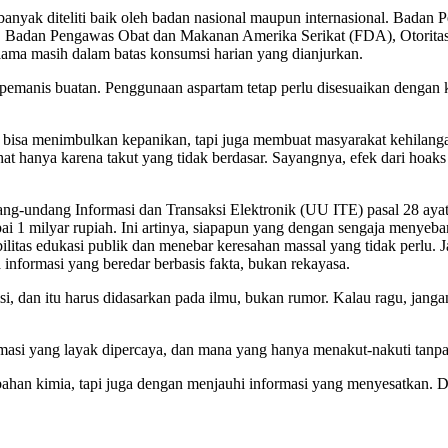
banyak diteliti baik oleh badan nasional maupun internasional. Bad
ya. Badan Pengawas Obat dan Makanan Amerika Serikat (FDA), Otori
a masih dalam batas konsumsi harian yang dianjurkan.
pemanis buatan. Penggunaan aspartam tetap perlu disesuaikan dengan 
bisa menimbulkan kepanikan, tapi juga membuat masyarakat kehilanga
at hanya karena takut yang tidak berdasar. Sayangnya, efek dari hoaks 
Undang-undang Informasi dan Transaksi Elektronik (UU ITE) pasal 28 a
 1 milyar rupiah. Ini artinya, siapapun yang dengan sengaja menyebar
dibilitas edukasi publik dan menebar keresahan massal yang tidak perl
 informasi yang beredar berbasis fakta, bukan rekayasa.
, dan itu harus didasarkan pada ilmu, bukan rumor. Kalau ragu, jangan
masi yang layak dipercaya, dan mana yang hanya menakut-nakuti tanpa
ahan kimia, tapi juga dengan menjauhi informasi yang menyesatkan. Di 