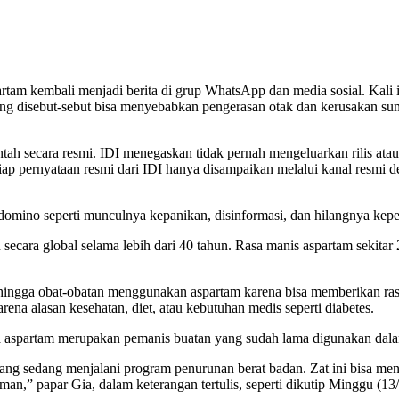
kembali menjadi berita di grup WhatsApp dan media sosial. Kali ini
ng disebut-sebut bisa menyebabkan pengerasan otak dan kerusakan su
ibantah secara resmi. IDI menegaskan tidak pernah mengeluarkan rilis 
etiap pernyataan resmi dari IDI hanya disampaikan melalui kanal resm
 domino seperti munculnya kepanikan, disinformasi, dan hilangnya kep
ecara global selama lebih dari 40 tahun. Rasa manis aspartam sekitar
ingga obat-obatan menggunakan aspartam karena bisa memberikan rasa
a alasan kesehatan, diet, atau kebutuhan medis seperti diabetes.
a aspartam merupakan pemanis buatan yang sudah lama digunakan dal
g sedang menjalani program penurunan berat badan. Zat ini bisa menjad
,” papar Gia, dalam keterangan tertulis, seperti dikutip Minggu (13/