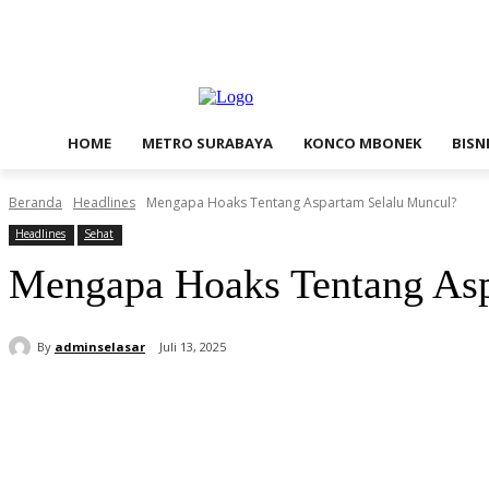
Kamis, Agustus 6, 2026
Contact Us
Redaksi
HOME
METRO SURABAYA
KONCO MBONEK
BISN
Beranda
Headlines
Mengapa Hoaks Tentang Aspartam Selalu Muncul?
Headlines
Sehat
Mengapa Hoaks Tentang Asp
By
adminselasar
Juli 13, 2025
Bagikan