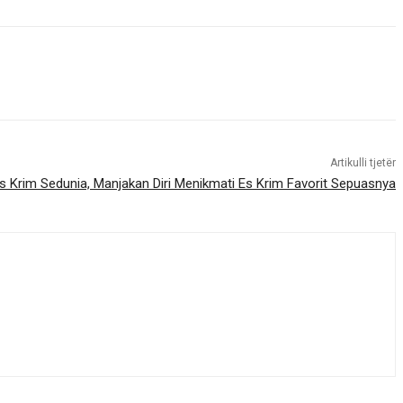
Artikulli tjetër
Es Krim Sedunia, Manjakan Diri Menikmati Es Krim Favorit Sepuasnya