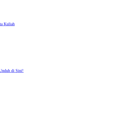
ta Kuliah
Unduh di Sini!