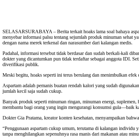
SELASARSURABAYA – Berita terkait hoaks lama soal bahaya aspartam 
menyebar informasi palsu tentang sejumlah produk minuman sehat ya
dengan nama merek terkenal dan narasumber dari kalangan medis.
Padahal, informasi tersebut tidak berdasar dan sudah berkali-kali d
dokter yang dicantumkan pun tidak terdaftar sebagai anggota IDI. S
diverifikasi publik.
Meski begitu, hoaks seperti ini terus berulang dan menimbulkan efek
Aspartam adalah pemanis buatan rendah kalori yang sudah digunakan s
jumlah kecil saja sudah cukup.
Banyak produk seperti minuman ringan, minuman energi, suplemen, h
membantu bagi orang yang ingin mengurangi konsumsi gula—baik karen
Dokter Gia Pratama, kreator konten kesehatan, menyampaikan bahw
“Penggunaan aspartam cukup umum, terutama di kalangan individu yan
tanpa menghilangkan sepenuhnya rasa manis dari makanan atau minuman