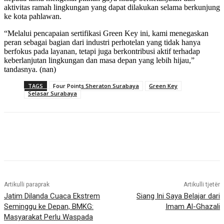
aktivitas ramah lingkungan yang dapat dilakukan selama berkunjung
ke kota pahlawan.
“Melalui pencapaian sertifikasi Green Key ini, kami menegaskan
peran sebagai bagian dari industri perhotelan yang tidak hanya
berfokus pada layanan, tetapi juga berkontribusi aktif terhadap
keberlanjutan lingkungan dan masa depan yang lebih hijau,”
tandasnya. (nan)
TAGS
Four Points Sheraton Surabaya
Green Key
Selasar Surabaya
Artikulli paraprak
Artikulli tjetër
Jatim Dilanda Cuaca Ekstrem
Siang Ini Saya Belajar dari
Seminggu ke Depan, BMKG:
Imam Al-Ghazali
Masyarakat Perlu Waspada