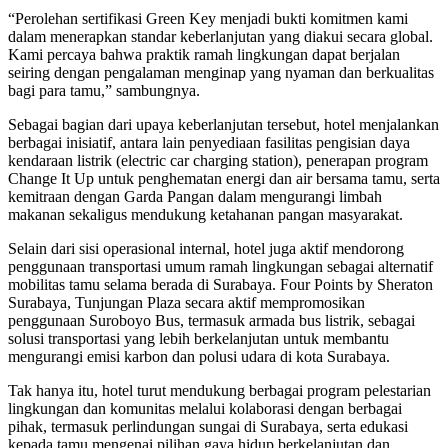
“Perolehan sertifikasi Green Key menjadi bukti komitmen kami
dalam menerapkan standar keberlanjutan yang diakui secara global.
Kami percaya bahwa praktik ramah lingkungan dapat berjalan
seiring dengan pengalaman menginap yang nyaman dan berkualitas
bagi para tamu,” sambungnya.
Sebagai bagian dari upaya keberlanjutan tersebut, hotel menjalankan
berbagai inisiatif, antara lain penyediaan fasilitas pengisian daya
kendaraan listrik (electric car charging station), penerapan program
Change It Up untuk penghematan energi dan air bersama tamu, serta
kemitraan dengan Garda Pangan dalam mengurangi limbah
makanan sekaligus mendukung ketahanan pangan masyarakat.
Selain dari sisi operasional internal, hotel juga aktif mendorong
penggunaan transportasi umum ramah lingkungan sebagai alternatif
mobilitas tamu selama berada di Surabaya. Four Points by Sheraton
Surabaya, Tunjungan Plaza secara aktif mempromosikan
penggunaan Suroboyo Bus, termasuk armada bus listrik, sebagai
solusi transportasi yang lebih berkelanjutan untuk membantu
mengurangi emisi karbon dan polusi udara di kota Surabaya.
Tak hanya itu, hotel turut mendukung berbagai program pelestarian
lingkungan dan komunitas melalui kolaborasi dengan berbagai
pihak, termasuk perlindungan sungai di Surabaya, serta edukasi
kepada tamu mengenai pilihan gaya hidup berkelanjutan dan