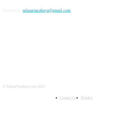
Contact us:
selasarsurabaya@gmail.com
FOLLOW US
© SelasarSurabaya.com 2025
Contact Us
Redaksi