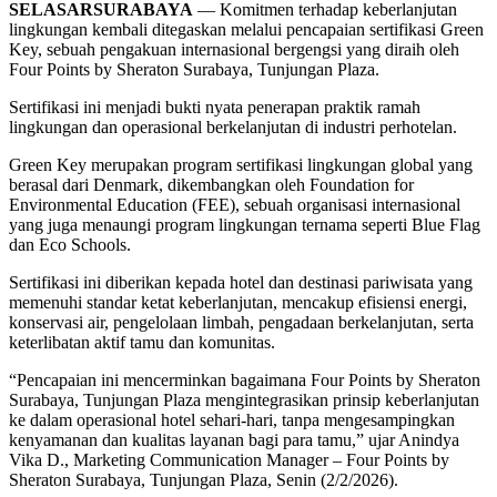
SELASARSURABAYA
— Komitmen terhadap keberlanjutan
lingkungan kembali ditegaskan melalui pencapaian sertifikasi Green
Key, sebuah pengakuan internasional bergengsi yang diraih oleh
Four Points by Sheraton Surabaya, Tunjungan Plaza.
Sertifikasi ini menjadi bukti nyata penerapan praktik ramah
lingkungan dan operasional berkelanjutan di industri perhotelan.
Green Key merupakan program sertifikasi lingkungan global yang
berasal dari Denmark, dikembangkan oleh Foundation for
Environmental Education (FEE), sebuah organisasi internasional
yang juga menaungi program lingkungan ternama seperti Blue Flag
dan Eco Schools.
Sertifikasi ini diberikan kepada hotel dan destinasi pariwisata yang
memenuhi standar ketat keberlanjutan, mencakup efisiensi energi,
konservasi air, pengelolaan limbah, pengadaan berkelanjutan, serta
keterlibatan aktif tamu dan komunitas.
“Pencapaian ini mencerminkan bagaimana Four Points by Sheraton
Surabaya, Tunjungan Plaza mengintegrasikan prinsip keberlanjutan
ke dalam operasional hotel sehari-hari, tanpa mengesampingkan
kenyamanan dan kualitas layanan bagi para tamu,” ujar Anindya
Vika D., Marketing Communication Manager – Four Points by
Sheraton Surabaya, Tunjungan Plaza, Senin (2/2/2026).