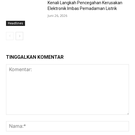
Kenali Langkah Pencegahan Kerusakan
Elektronik Imbas Pemadaman Listrik
Juni 26, 2026
Headlines
TINGGALKAN KOMENTAR
Komentar:
Na