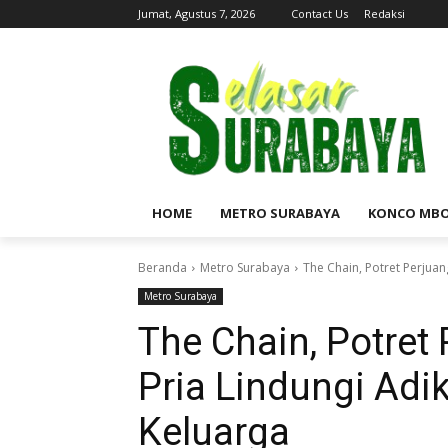
Jumat, Agustus 7, 2026
Contact Us
Redaksi
HOME
METRO SURABAYA
KONCO MB
Beranda
Metro Surabaya
The Chain, Potret Perjua
Metro Surabaya
The Chain, Potret
Pria Lindungi Adi
Keluarga