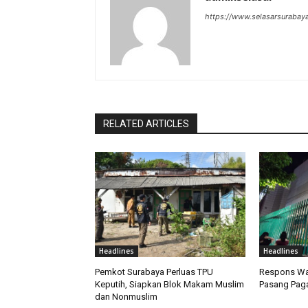
https://www.selasarsurabay
RELATED ARTICLES
Headlines
Headlines
Pemkot Surabaya Perluas TPU
Respons Wal
Keputih, Siapkan Blok Makam Muslim
Pasang Paga
dan Nonmuslim