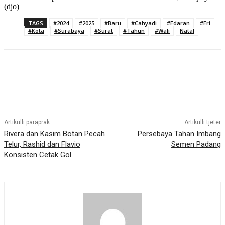
(djo)
TAGS
#2024
#2025
#Baru
#Cahyadi
#Edaran
#Eri
#Kota
#Surabaya
#Surat
#Tahun
#Wali
Natal
Artikulli paraprak
Artikulli tjetër
Rivera dan Kasim Botan Pecah
Persebaya Tahan Imbang
Telur, Rashid dan Flavio
Semen Padang
Konsisten Cetak Gol