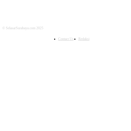
© SelasarSurabaya.com 2025
Contact Us
Redaksi