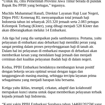
“Untuk itu, citra Pemerintah Provinsi Jawa Timur berada di pundak
Bapak Ibu PPIH yang bertugas,” tegasnya.
Muchlis Muhammad Hanafi, Direktur Layanan Haji Luar Negeri,
Ditjen PHU Kemenag RI, menyampaikan total jemaah haji
Indonesia tahun ini sebanyak 203.320 jemaah serta 2.083 petugas
Kelompok Terbang (Kloter), yang dibagi menjadi 528 Kloter dan
akan diberangkatkan melalui 14 Embarkasi.
Ada tiga hal yang dia sampaikan pada sambutannya. Pertama, yaitu
pelayanan di embarkasi atau debarkasi haji memiliki peran yang
sangat penting dalam proses penyelenggaraan haji di tanah air.
Dalam hal ini pelayanan di embarkasi maupun di debarkasi akan
memberikan kesan yang mendalam bagi jemaah dan menjadi
cerminan dari kualitas pelayanan ibadah haji di dalam negeri.
Kedua, PPIH Embarkasi hendaknya membangun kesan positif
dengan bekerja secara optimal sesuai dengan tugas dan
tanggungjawab masing-masing, sehingga tercipta layanan prima
sebagaimana yang menjadi harapan kita bersama.
Ketiga yaitu ikhlas, terampil, cekatan, adaptif dan kolaboratif
merupakan kunci utama untuk dapat memberikan pelayanan terbaik
kepada jemaah haji Indonesia.
“Kami yakin PPIH Embarkasi Surabaya tahun 1446H/2025M yang