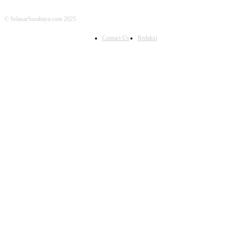
© SelasarSurabaya.com 2025
Contact Us
Redaksi