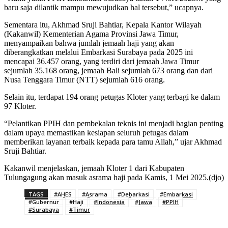
baru saja dilantik mampu mewujudkan hal tersebut,” ucapnya.
Sementara itu, Akhmad Sruji Bahtiar, Kepala Kantor Wilayah
(Kakanwil) Kementerian Agama Provinsi Jawa Timur,
menyampaikan bahwa jumlah jemaah haji yang akan
diberangkatkan melalui Embarkasi Surabaya pada 2025 ini
mencapai 36.457 orang, yang terdiri dari jemaah Jawa Timur
sejumlah 35.168 orang, jemaah Bali sejumlah 673 orang dan dari
Nusa Tenggara Timur (NTT) sejumlah 616 orang.
Selain itu, terdapat 194 orang petugas Kloter yang terbagi ke dalam
97 Kloter.
“Pelantikan PPIH dan pembekalan teknis ini menjadi bagian penting
dalam upaya memastikan kesiapan seluruh petugas dalam
memberikan layanan terbaik kepada para tamu Allah,” ujar Akhmad
Sruji Bahtiar.
Kakanwil menjelaskan, jemaah Kloter 1 dari Kabupaten
Tulungagung akan masuk asrama haji pada Kamis, 1 Mei 2025.(djo)
TAGS
#AHES
#Asrama
#Debarkasi
#Embarkasi
#Gubernur
#Haji
#Indonesia
#Jawa
#PPIH
#Surabaya
#Timur