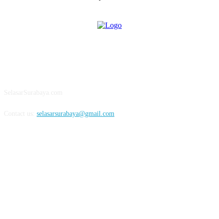
ABOUT US
SelasarSurabaya.com
Contact us:
selasarsurabaya@gmail.com
FOLLOW US