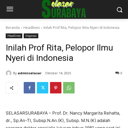
Beranda
Headlines
Inilah Prof Rita, Pelopor Ilmu Nyeri di Indonesia
Headlines
Inspirasi
Inilah Prof Rita, Pelopor Ilmu
Nyeri di Indonesia
By
adminselasar
Oktober 14, 2025
0
SELASARSURABAYA – Prof. Dr. Nancy Margarita Rehatta,
dr., Sp.An-TI, Subsp.N.An.(K), Subsp. M.N.(K) adalah
seorang dokter spesialis lulusan tahun 1981 yang saat ini